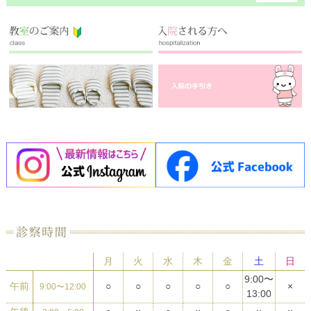
月
火
水
木
金
土
日
9:00〜
午前
○
○
○
○
○
×
9:00〜12:00
13:00