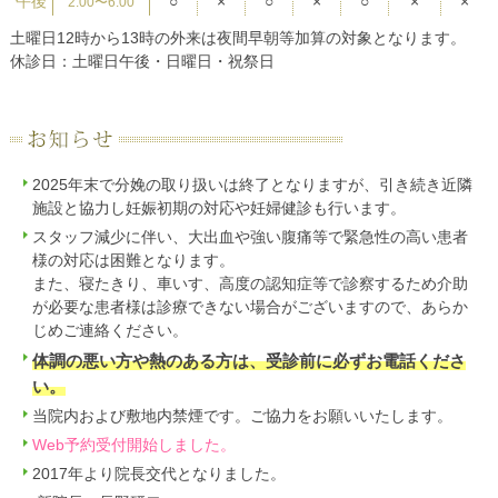
午後
○
×
○
×
○
×
×
2:00〜6:00
土曜日12時から13時の外来は夜間早朝等加算の対象となります。
休診日：土曜日午後・日曜日・祝祭日
2025年末で分娩の取り扱いは終了となりますが、引き続き近隣
施設と協力し妊娠初期の対応や妊婦健診も行います。
スタッフ減少に伴い、大出血や強い腹痛等で緊急性の高い患者
様の対応は困難となります。
また、寝たきり、車いす、高度の認知症等で診察するため介助
が必要な患者様は診療できない場合がございますので、あらか
じめご連絡ください。
体調の悪い方や熱のある方は、受診前に必ずお電話くださ
い。
当院内および敷地内禁煙です。ご協力をお願いいたします。
Web予約受付開始しました。
2017年より院長交代となりました。